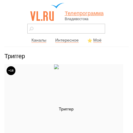
Телепрограмма
Владивостока
vl.ru - сайт
города
Владивостока
Каналы
Интересное
Моё
Триггер
+18