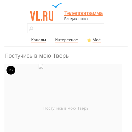
Телепрограмма
Владивостока
vl.ru - сайт
города
Владивостока
Каналы
Интересное
Моё
Постучись в мою Тверь
+12