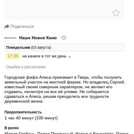
Поделиться
Наше Новое Кино
Понедельник
(03 августа)
17:35
на канале в тот же день →
Ошибка в расписании
Городская фифа Алиса приезжает в Тверь, чтобы получить
земельный участок на местной ферме. Но владелец Сергей,
известный своим скверным характером, не желает его
отдавать, несмотря на все её уловки. Не собирается
сдаваться и Алиса, решив преодолеть все трудности
деревенской жизни.
Продолжительность
1 час 40 минут (100 минут)
В ролях
Мария Горбань, Павел Прилучный, Наталья Бочкарёва, Павел