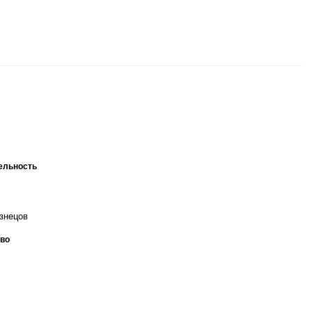
ельность
знецов
во