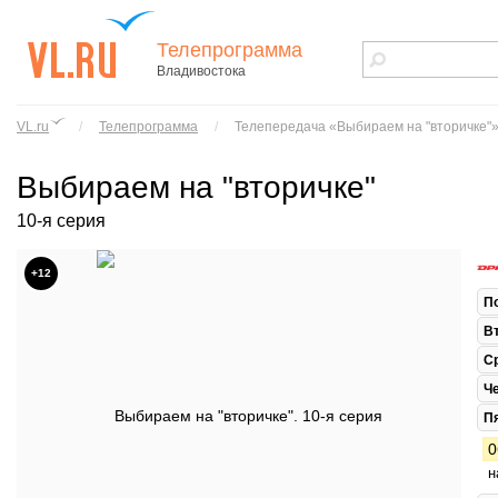
Телепрограмма
Владивостока
vl.ru - сайт
города
VL.ru
/
Телепрограмма
/
Телепередача «Выбираем на "вторичке"
Владивостока
Выбираем на "вторичке"
10-я серия
+12
П
В
С
Ч
П
0
н