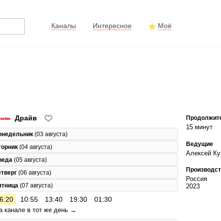
Каналы
Интересное
Моё
»
Драйв
Продолжит
15 минут
онедельник
(03 августа)
Ведущие
торник
(04 августа)
Алексей Ку
реда
(05 августа)
Производст
етверг
(06 августа)
Россия
ятница
(07 августа)
2023
6:20
10:55
13:40
19:30
01:30
а канале в тот же день →