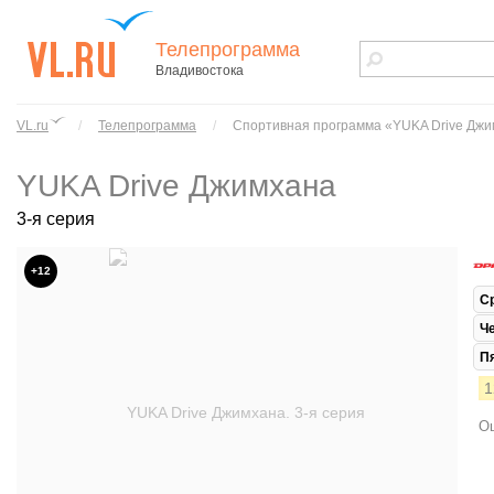
Телепрограмма
Владивостока
vl.ru - сайт
города
VL.ru
/
Телепрограмма
/
Спортивная программа «YUKA Drive Дж
Владивостока
YUKA Drive Джимхана
3-я серия
+12
С
Ч
П
1
Ош