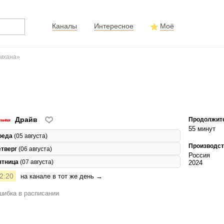
Каналы
Интересное
Моё
имхана»
Драйв
Продолжит
55 минут
реда
(05 августа)
Производст
етверг
(06 августа)
Россия
ятница
(07 августа)
2024
2:20
на канале в тот же день →
ибка в расписании