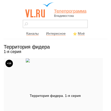
Телепрограмма
Владивостока
vl.ru - сайт
города
Владивостока
Каналы
Интересное
Моё
Территория фидера
1-я серия
+16