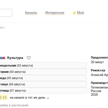
Каналы
Интересное
Моё
ире»
Культура
Продолжит
20 минут
онедельник
(03 августа)
Режиссер
торник
(04 августа)
Алексей А
реда
(05 августа)
Производст
етверг
(06 августа)
Телекомпан
ятница
(07 августа)
Россия
2019
2:10
на канале в тот же день →
ибка в расписании