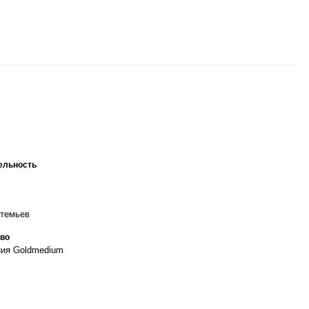
ельность
ртемьев
во
ия Goldmedium