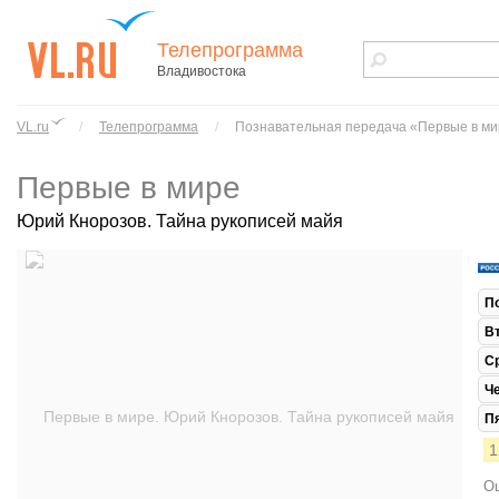
Телепрограмма
Владивостока
vl.ru - сайт
города
VL.ru
/
Телепрограмма
/
Познавательная передача «Первые в м
Владивостока
Первые в мире
Юрий Кнорозов. Тайна рукописей майя
П
В
С
Ч
П
1
Ош