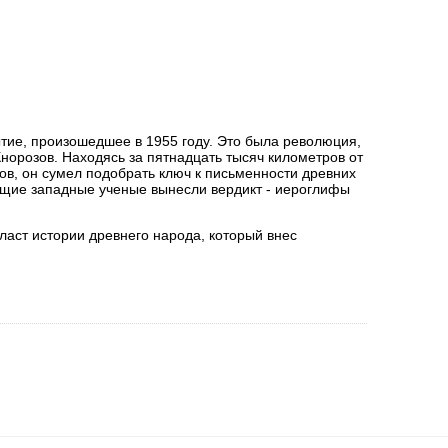
ытие, произошедшее в 1955 году. Это была революция,
Кнорозов. Находясь за пятнадцать тысяч километров от
тов, он сумел подобрать ключ к письменности древних
дущие западные ученые вынесли вердикт - иероглифы
ласт истории древнего народа, который внес