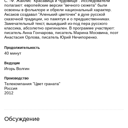
С. -Ф. Жанлис "Красавица и Чудовище". Исследователи
полагают: европейские версии "вечного сюжета" были
освоены в фольклоре и обрели национальный характер.
Аксаков создавал "Аленький цветочек" в духе русской
сказочной традиции, но памятуя и о предшественниках.
Замечательный текст, вышедший из-под пера русского
классика, абсолютно оригинален. В программе участвуют:
писатель Анна Гончарова, писатель Марина Москвина, поэт
Анастасия Орлова, писатель Юрий Нечипоренко.
Продолжительность
40 минут
Ведущие
Игорь Волгин
Производство
Телекомпания "Цвет граната"
Россия
2012
Обсуждение