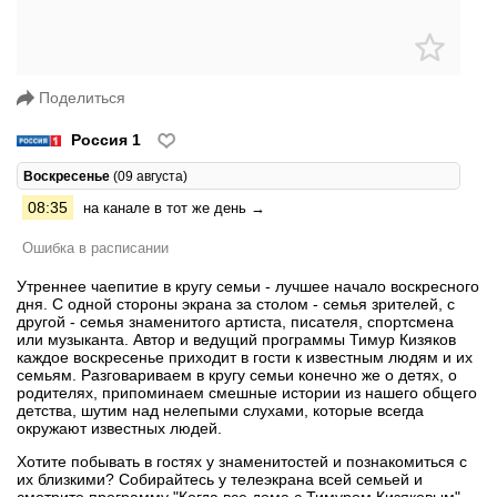
Поделиться
Россия 1
Воскресенье
(09 августа)
08:35
на канале в тот же день →
Ошибка в расписании
Утреннее чаепитие в кругу семьи - лучшее начало воскресного
дня. С одной стороны экрана за столом - семья зрителей, с
другой - семья знаменитого артиста, писателя, спортсмена
или музыканта. Автор и ведущий программы Тимур Кизяков
каждое воскресенье приходит в гости к известным людям и их
семьям. Разговариваем в кругу семьи конечно же о детях, о
родителях, припоминаем смешные истории из нашего общего
детства, шутим над нелепыми слухами, которые всегда
окружают известных людей.
Хотите побывать в гостях у знаменитостей и познакомиться с
их близкими? Собирайтесь у телеэкрана всей семьей и
смотрите программу "Когда все дома с Тимуром Кизяковым".