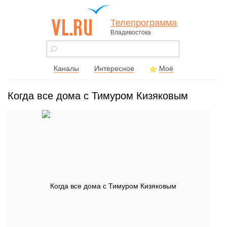
Телепрограмма
Владивостока
vl.ru - сайт
города
Владивостока
Каналы
Интересное
Моё
Когда все дома с Тимуром Кизяковым