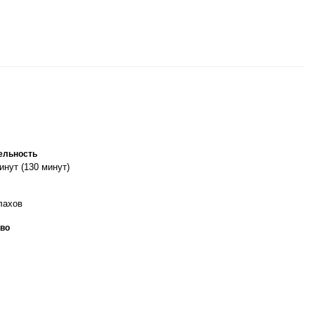
ельность
инут (130 минут)
лахов
во