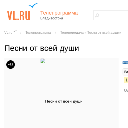
Телепрограмма
Владивостока
vl.ru - сайт
города
VL.ru
/
Телепрограмма
/
Телепередача «Песни от всей души»
Владивостока
Песни от всей души
+12
В
1
Ош