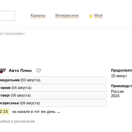
Каналы
Интересное
Моё
ая программа»
Авто Плюс
Продолжит
15 минут
онедельник
(03 августа)
Производст
торник
(04 августа)
Россия
етверг
(06 августа)
2024
оскресенье
(09 августа)
2:15
на канале в тот же день →
ибка в расписании