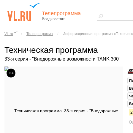
Телепрограмма
Владивостока
vl.ru - сайт
города
VL.ru
/
Телепрограмма
/
Информационная программа «Техническ
Владивостока
Техническая программа
33-я серия - "Внедорожные возможности TANK 300"
+16
П
В
Ч
В
2
Ош