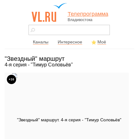
Телепрограмма
Владивостока
vl.ru - сайт
города
Владивостока
Каналы
Интересное
Моё
"Звездный" маршрут
4-я серия - "Тимур Соловьёв"
+16