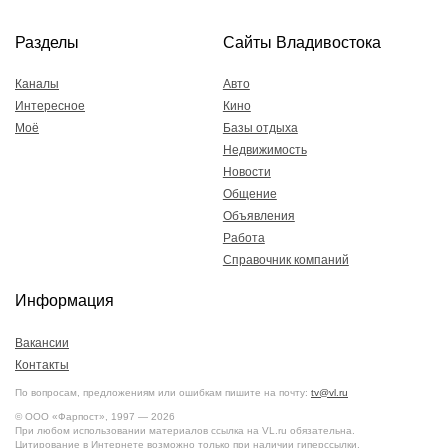
Разделы
Сайты Владивостока
Каналы
Авто
Интересное
Кино
Моё
Базы отдыха
Недвижимость
Новости
Общение
Объявления
Работа
Справочник компаний
Информация
Вакансии
Контакты
По вопросам, предложениям или ошибкам пишите на почту:
tv@vl.ru
© ООО «Фарпост», 1997 — 2026
При любом использовании материалов ссылка на VL.ru обязательна.
Цитирование в Интернете возможно только при наличии гиперссылки.