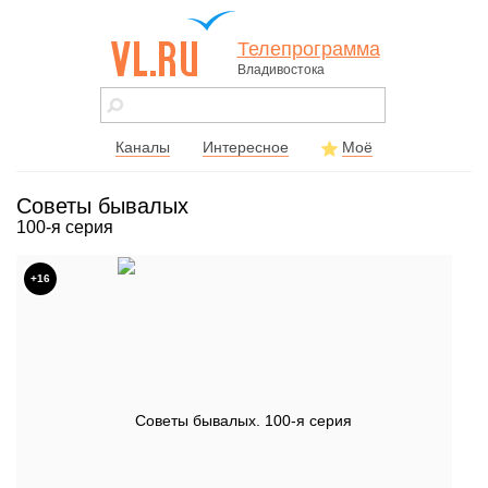
Телепрограмма
Владивостока
vl.ru - сайт
города
Владивостока
Каналы
Интересное
Моё
Советы бывалых
100-я серия
+16