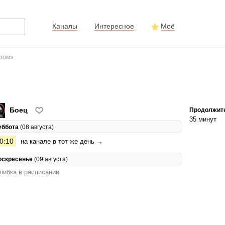
Каналы
Интересное
Моё
ером»
Боец
Продолжит
35 минут
уббота
(08 августа)
0:10
на канале в тот же день →
оскресенье
(09 августа)
ибка в расписании