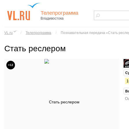
Телепрограмма
Владивостока
vl.ru - сайт
города
VL.ru
/
Телепрограмма
/
Познавательная передача «Стать ресл
Владивостока
Стать реслером
+12
С
1
В
Ош