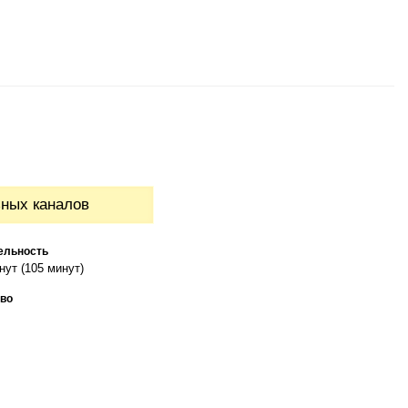
ьных каналов
ельность
нут (105 минут)
во