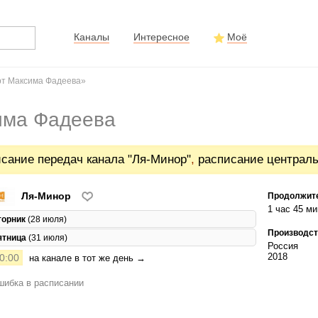
Каналы
Интересное
Моё
рт Максима Фадеева»
има Фадеева
сание передач канала "Ля-Минор"
,
расписание централ
Ля-Минор
Продолжит
1 час 45 ми
торник
(28 июля)
Производст
ятница
(31 июля)
Россия
2018
0:00
на канале в тот же день →
ибка в расписании