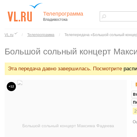
Телепрограмма
Владивостока
vl.ru - сайт
города
VL.ru
/
Телепрограмма
/
Телепередача «Большой сольный конце
Владивостока
Большой сольный концерт Макс
Эта передача давно завершилась. Посмотрите
распи
+12
В
П
2
Ош