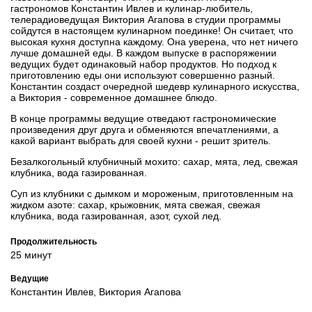
гастрономов Константин Ивлев и кулинар-любитель,
телерадиоведущая Виктория Агапова в студии программы
сойдутся в настоящем кулинарном поединке! Он считает, что
высокая кухня доступна каждому. Она уверена, что нет ничего
лучше домашней еды. В каждом выпуске в распоряжении
ведущих будет одинаковый набор продуктов. Но подход к
приготовлению еды они используют совершенно разный.
Константин создаст очередной шедевр кулинарного искусства,
а Виктория - современное домашнее блюдо.
В конце программы ведущие отведают гастрономические
произведения друг друга и обменяются впечатлениями, а
какой вариант выбрать для своей кухни - решит зритель.
Безалкогольный клубничный мохито: сахар, мята, лед, свежая
клубника, вода газированная.
Суп из клубники с дымком и мороженым, приготовленным на
жидком азоте: сахар, крыжовник, мята свежая, свежая
клубника, вода газированная, азот, сухой лед.
Продолжительность
25 минут
Ведущие
Константин Ивлев, Виктория Агапова