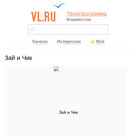
Телепрограмма
Владивостока
vl.ru - сайт
города
Владивостока
Каналы
Интересное
Моё
Зай и Чик