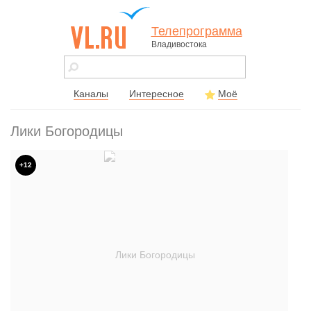
Телепрограмма
Владивостока
vl.ru - сайт
города
Владивостока
Каналы
Интересное
Моё
Лики Богородицы
+12