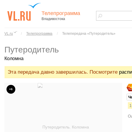
Телепрограмма
Владивостока
vl.ru - сайт
города
VL.ru
/
Телепрограмма
/
Телепередача «Путеродитель»
Владивостока
Путеродитель
Коломна
Эта передача давно завершилась. Посмотрите
распи
+6
Ч
1
Ош