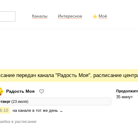
Каналы
Интересное
Моё
сание передач канала "Радость Моя"
,
расписание центр
Радость Моя
Продолжит
35 минут
етверг
(23 июля)
6:10
на канале в тот же день →
ибка в расписании