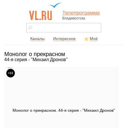
Телепрограмма
Владивостока
vl.ru - сайт
города
Владивостока
Каналы
Интересное
Моё
Монолог о прекрасном
44-я серия - "Михаил Дронов"
+12