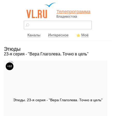
Телепрограмма
Владивостока
vl.ru - сайт
города
Владивостока
Каналы
Интересное
Моё
Этюды
23-я серия - "Вера Глаголева. Точно в цель"
+12