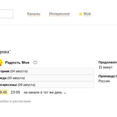
Каналы
Интересное
Моё
арова"
Радость Моя
Продолжит
15 минут
торник
(04 августа)
Производст
реда
(05 августа)
Россия
оскресенье
(09 августа)
9:45
23:05
на канале в тот же день →
ибка в расписании