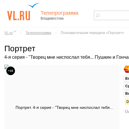
Телепрограмма
Владивостока
vl.ru - сайт
города
VL.ru
/
Телепрограмма
/
Познавательная передача «Портрет»
Владивостока
Портрет
4-я серия - "Творец мне ниспослал тебя... Пушкин и Гонч
+16
В
С
В
0
Ош