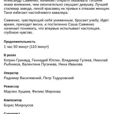
Александр Савченко, начинает открыто оказывать Татьяне
знаки внимания, чем окончательно смущает девушку. Лучший
сталевар завода, лихой красавец не привык к отказам женщин.
Таня избегает настойчивого кавалера.
Савченко, чувствующий себя униженным, бросает учебу. Идёт
время, приходит весна, и постепенно Саша Савченко
начинает понимать, что впервые испытывает настоящее,
глубокое чувство.
Продолжительность
1 час 50 минут (110 минут)
В ролях
Кэтрин Гринвуд, Геннадий Юхтин, Владимир Гуляев, Николай
Рыбников, Валентина Пугачева, Нина Иванова
Оператор
Радомир Василевский, Петр Тодоровский
Режиссер
Марлен Хуциев, Феликс Миронер
Композитор
Борис Мокроусов
Сценарист