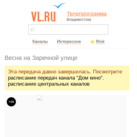
Телепрограмма
Владивостока
vl.ru - сайт
города
Владивостока
Каналы
Интересное
Моё
Весна на Заречной улице
Эта передача давно завершилась. Посмотрите
расписание передач канала "Дом кино"
,
расписание центральных каналов
+16