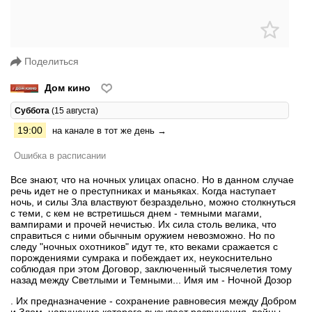
Поделиться
Дом кино
Суббота
(15 августа)
19:00
на канале в тот же день →
Ошибка в расписании
Все знают, что на ночных улицах опасно. Но в данном случае
речь идет не о преступниках и маньяках. Когда наступает
ночь, и силы Зла властвуют безраздельно, можно столкнуться
с теми, с кем не встретишься днем - темными магами,
вампирами и прочей нечистью. Их сила столь велика, что
справиться с ними обычным оружием невозможно. Но по
следу "ночных охотников" идут те, кто веками сражается с
порождениями сумрака и побеждает их, неукоснительно
соблюдая при этом Договор, заключенный тысячелетия тому
назад между Светлыми и Темными... Имя им - Ночной Дозор
. Их предназначение - сохранение равновесия между Добром
и Злом, нарушение которого вызывает разрушения, войны,