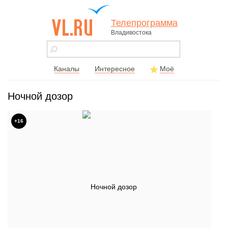
Телепрограмма
Владивостока
vl.ru - сайт
города
Владивостока
Каналы
Интересное
Моё
Ночной дозор
+16