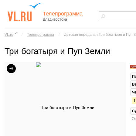
Телепрограмма
Владивостока
vl.ru - сайт
города
VL.ru
/
Телепрограмма
/
Детская передача «Три богатыря и Пуп 
Владивостока
Три богатыря и Пуп Земли
+6
П
В
Ч
1
С
Ош