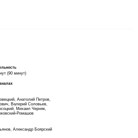
ельность
нут (90 минут)
каналах
овецкий, Анатолий Петров,
ович, Валерий Соловьев,
соцкий, Михаил Черняк,
ыковский-Ромашов
ьянов, Александр Боярский