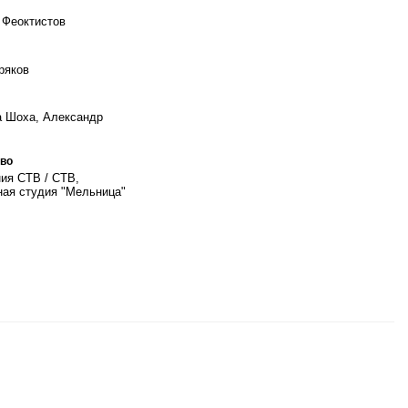
 Феоктистов
ряков
 Шоха, Александр
во
ия CTB / СТВ,
ая студия "Мельница"