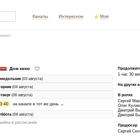
Каналы
Интересное
Моё
Земли»
Дом кино
Продолжит
1 час 30 ми
онедельник
(03 августа)
На других 
торник
(04 августа)
В ролях
етверг
(06 августа)
Сергей Мак
3:40
на канале в тот же день →
Олег Кулик
Дмитрий Вы
уббота
(08 августа)
Дмитрий Б
ибка в расписании
Продюсер
Сергей Сел