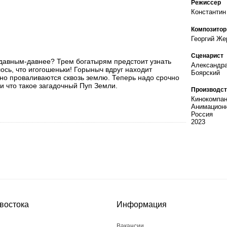
Режиссер
Константин
Композитор
Георгий Же
Сценарист
 давным-давнее? Трем богатырям предстоит узнать
Александра
алось, что игогошеньки! Горыныч вдруг находит
Боярский
но проваливаются сквозь землю. Теперь надо срочно
или что такое загадочный Пуп Земли.
Производст
Кинокомпан
Анимационн
Россия
2023
востока
Информация
Вакансии