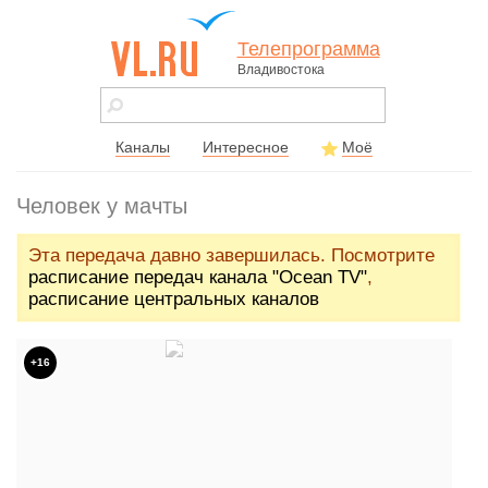
Телепрограмма
Владивостока
vl.ru - сайт
города
Владивостока
Каналы
Интересное
Моё
Человек у мачты
Эта передача давно завершилась. Посмотрите
расписание передач канала "Ocean TV"
,
расписание центральных каналов
+16