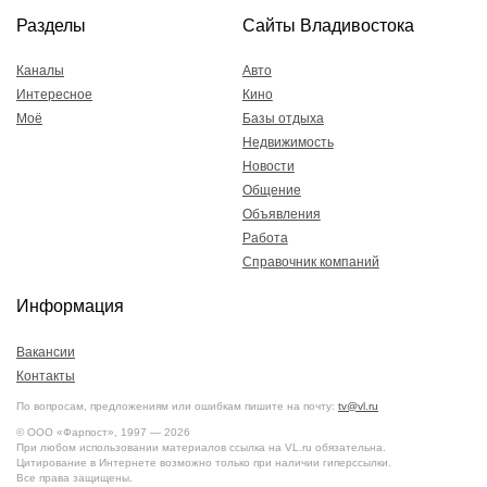
Разделы
Сайты Владивостока
Каналы
Авто
Интересное
Кино
Моё
Базы отдыха
Недвижимость
Новости
Общение
Объявления
Работа
Справочник компаний
Информация
Вакансии
Контакты
По вопросам, предложениям или ошибкам пишите на почту:
tv@vl.ru
© ООО «Фарпост», 1997 — 2026
При любом использовании материалов ссылка на VL.ru обязательна.
Цитирование в Интернете возможно только при наличии гиперссылки.
Все права защищены.