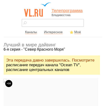
Телепрограмма
Владивостока
vl.ru - сайт
города
Владивостока
Каналы
Интересное
Моё
Лучший в мире дайвинг
6-я серия - "Север Красного Моря"
Эта передача давно завершилась. Посмотрите
расписание передач канала "Ocean TV"
,
расписание центральных каналов
+16