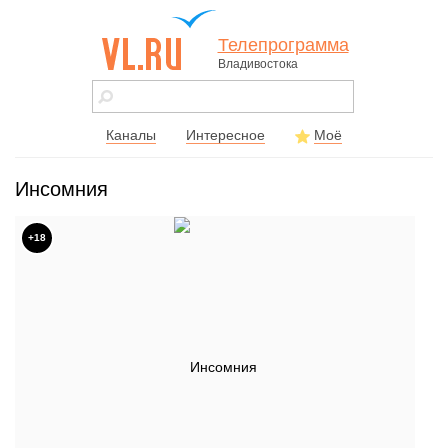
Телепрограмма
Владивостока
vl.ru - сайт
города
Владивостока
Каналы
Интересное
Моё
Инсомния
+18