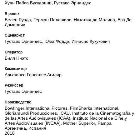
Хуан Пабло Бускарини, Густаво Эрнандес
В ролях
Белен Руэда, Герман Палашиос, Наталия де Молина, Ева Де
Доминичи
Сценарист
Густаво Эрнандес, Юма Фодде, Игнасио Кукукович
Оператор
Билл Ниэто
Композитор
Альфонсо Гонсалес Агиляр
Режиссер
Густаво Эрнандес
Производство
Bowfinger International Pictures, FilmSharks International,
Gloriamundi Producciones, ICAU, Instituto de la Cinematografía y
de las Artes Audiovisuales (ICAA), Instituto Nacional de Cine y
Artes Audiovisuales (INCAA), Mother Superior, Pampa
Аргентина, Испания
2018