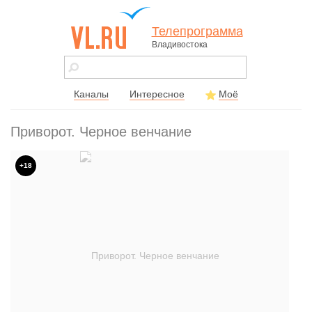
Телепрограмма
Владивостока
vl.ru - сайт
города
Владивостока
Каналы
Интересное
Моё
Приворот. Черное венчание
+18