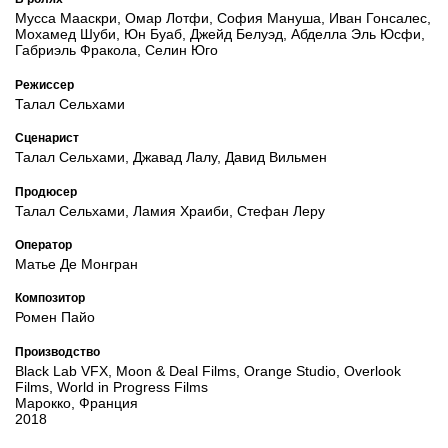
Мусса Мааскри, Омар Лотфи, София Мануша, Иван Гонсалес,
Мохамед Шуби, Юн Буаб, Джейд Белуэд, Абделла Эль Юсфи,
Габриэль Фракола, Селин Юго
Режиссер
Талал Сельхами
Сценарист
Талал Сельхами, Джавад Лалу, Давид Вильмен
Продюсер
Талал Сельхами, Ламия Храиби, Стефан Леру
Оператор
Матье Де Монгран
Композитор
Ромен Пайо
Производство
Black Lab VFX, Moon & Deal Films, Orange Studio, Overlook
Films, World in Progress Films
Марокко, Франция
2018