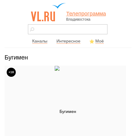
Телепрограмма
Владивостока
vl.ru - сайт
города
Владивостока
Каналы
Интересное
Моё
Бугимен
+18