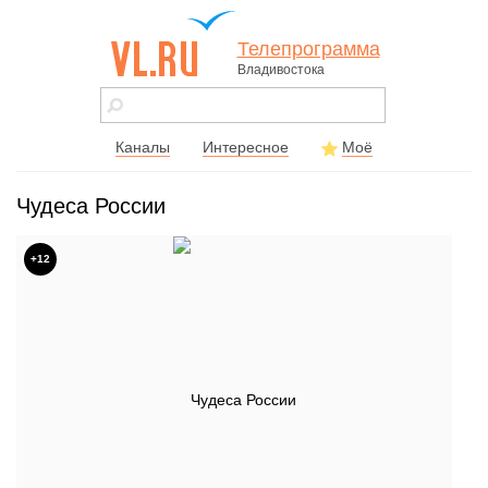
Телепрограмма
Владивостока
vl.ru - сайт
города
Владивостока
Каналы
Интересное
Моё
Чудеса России
+12