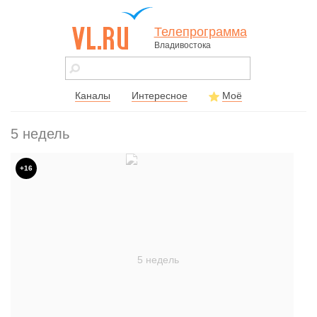
Телепрограмма
Владивостока
vl.ru - сайт
города
Владивостока
Каналы
Интересное
Моё
5 недель
+16