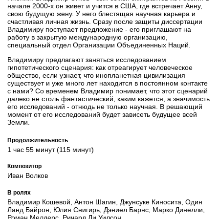
начале 2000-х он живет и учится в США, где встречает Анну,
свою будущую жену. У него блестящая научная карьера и
счастливая личная жизнь. Сразу после защиты диссертации
Владимиру поступает предложение - его приглашают на
работу в закрытую международную организацию,
специальный отдел Организации Объединенных Наций.
Владимиру предлагают заняться исследованием
гипотетического сценария: как отреагирует человеческое
общество, если узнает, что инопланетная цивилизация
существует и уже много лет находится в постоянном контакте
с нами? Со временем Владимир понимает, что этот сценарий
далеко не столь фантастический, каким кажется, а значимость
его исследований - отнюдь не только научная. В решающий
момент от его исследований будет зависеть будущее всей
Земли.
Продолжительность
1 час 55 минут (115 минут)
Композитор
Иван Волков
В ролях
Владимир Кошевой, Антон Шагин, Джунсуке Киносита, Один
Ланд Байрон, Юлия Снигирь, Дэниел Барнс, Марко Динелли,
Роман Мелдерс, Ричард Ли Уилсон