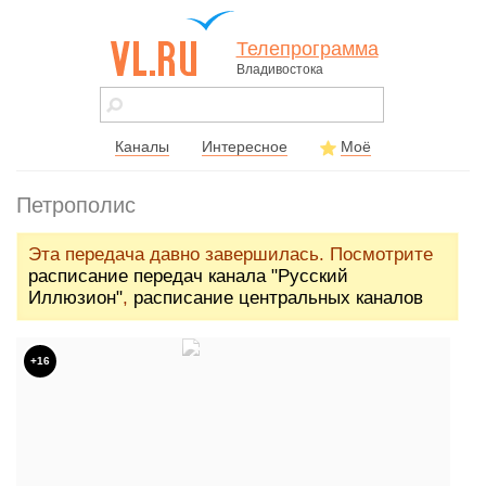
Телепрограмма
Владивостока
vl.ru - сайт
города
Владивостока
Каналы
Интересное
Моё
Петрополис
Эта передача давно завершилась. Посмотрите
расписание передач канала "Русский
Иллюзион"
,
расписание центральных каналов
+16