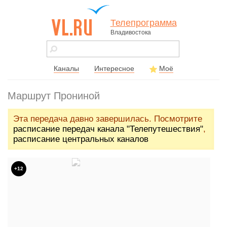
Телепрограмма
Владивостока
vl.ru - сайт
города
Владивостока
Каналы
Интересное
Моё
Маршрут Прониной
Эта передача давно завершилась. Посмотрите
расписание передач канала "Телепутешествия"
,
расписание центральных каналов
+12