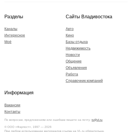
Разделы
Сайты Владивостока
Каналы
Авто
Интересное
Кино
Моё
Базы отдыха
Недвижимость
Новости
Общение
Объявления
Работа
Справочник компаний
Информация
Вакансии
Контакты
По вопросам, предложениям или ошибкам пишите на почту:
tv@vl.ru
© ООО «Фарпост», 1997 — 2026
При любом использовании материалов ссылка на VL.ru обязательна.