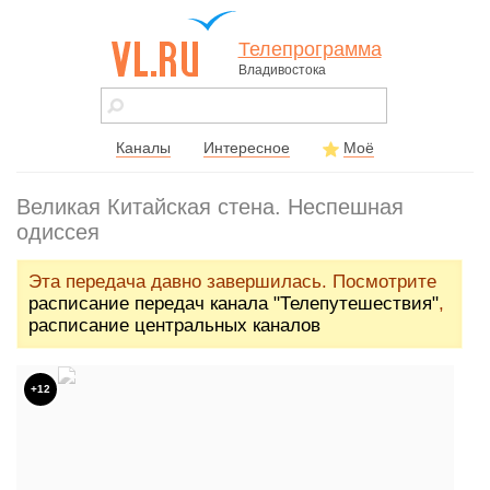
Телепрограмма
Владивостока
vl.ru - сайт
города
Владивостока
Каналы
Интересное
Моё
Великая Китайская стена. Неспешная
одиссея
Эта передача давно завершилась. Посмотрите
расписание передач канала "Телепутешествия"
,
расписание центральных каналов
+12