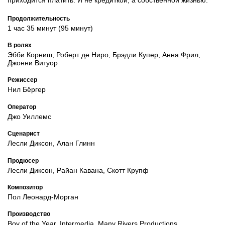
Продолжительность
1 час 35 минут (95 минут)
В ролях
Эбби Корниш, Роберт де Ниро, Брэдли Купер, Анна Фрил,
Джонни Витуор
Режиссер
Нил Бёргер
Оператор
Джо Уиллемс
Сценарист
Лесли Диксон, Алан Глинн
Продюсер
Лесли Диксон, Райан Кавана, Скотт Крупф
Композитор
Пол Леонард-Морган
Производство
Boy of the Year, Intermedia, Many Rivers Productions