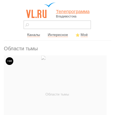
Телепрограмма
Владивостока
vl.ru - сайт
города
Владивостока
Каналы
Интересное
Моё
Области тьмы
+18