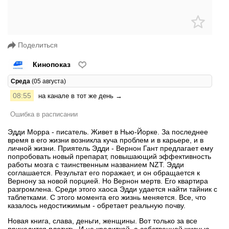
Поделиться
Кинопоказ
Среда
(05 августа)
08:55
на канале в тот же день →
Ошибка в расписании
Эдди Морра - писатель. Живет в Нью-Йорке. За последнее
время в его жизни возникла куча проблем и в карьере, и в
личной жизни. Приятель Эдди - Вернон Гант предлагает ему
попробовать новый препарат, повышающий эффективность
работы мозга с таинственным названием NZT. Эдди
соглашается. Результат его поражает, и он обращается к
Вернону за новой порцией. Но Вернон мертв. Его квартира
разгромлена. Среди этого хаоса Эдди удается найти тайник с
таблетками. С этого момента его жизнь меняется. Все, что
казалось недостижимым - обретает реальную почву.
Новая книга, слава, деньги, женщины. Вот только за все
приходится платить. И не кредиткой, а собственной жизнью.