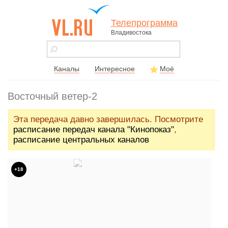
Телепрограмма
Владивостока
vl.ru - сайт
города
Владивостока
Каналы
Интересное
Моё
Восточный ветер-2
Эта передача давно завершилась. Посмотрите
расписание передач канала "Кинопоказ"
,
расписание центральных каналов
+18