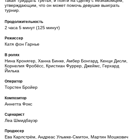
такая Тридцать Третья, и пойти на сделку с незнакомцем,
утверждающим, что он может помочь девушке выиграть
турнир.
Продолжительность
2 часа 5 минут (125 минут)
Режиссер
Катя фон Гарнье
В ролях
Нина Кронягер, Ханна Бинке, Амбер Бонгард, Кенци Дисли,
Корнелия Фробёсс, Кристиан Фуррер, Джеймс, Герхард
Йилька
Оператор
Торстен Бройер
Композитор
Аннетта Фокс
Сценарист
Леа Шмидбауэр
Продюсер
Ева Карлстрём, Андреас Ульмке-Смитон, Мартин Мошкович