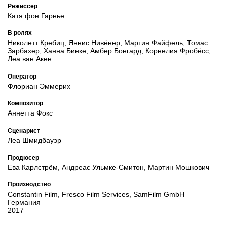
Режиссер
Катя фон Гарнье
В ролях
Николетт Кребиц, Яннис Нивёнер, Мартин Файфель, Томас
Зарбахер, Ханна Бинке, Амбер Бонгард, Корнелия Фробёсс,
Леа ван Акен
Оператор
Флориан Эммерих
Композитор
Аннетта Фокс
Сценарист
Леа Шмидбауэр
Продюсер
Ева Карлстрём, Андреас Ульмке-Смитон, Мартин Мошкович
Производство
Constantin Film, Fresco Film Services, SamFilm GmbH
Германия
2017