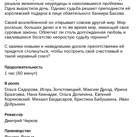
решала жизненные неурядицы и накопившиеся проблемы.
Одна вырастила дочь. Однако судьба решает преподнести ей
королевский подарок в лице обаятельного банкира Басова.
Своей возлюбленной он открывает совсем другой мир. Мир
роскоши, больших денег и в то же время мир, имеющий свои
суровые законы. Облегчат ли столь долгожданная любовь и
свалившееся богатство непростую судьбу героини?
С какими новыми и неведомыми доселе препятствиями ей
придется столкнуться, чтобы построить свой счастливый и
такой неравный союз?
Продолжительность
1 час (60 минут)
В ролях
Ольга Сидорова, Игорь Золотовицкий, Максим Дрозд, Ирина
Бразговка, Нана Кикнадзе, Ольга Долинина, Евгений
Коряковский, Михаил Багдасаров, Кристина Бабушкина, Иван
Добрынин
Режиссер
Дмитрий Чирков
Производство
Феникс-Фильм