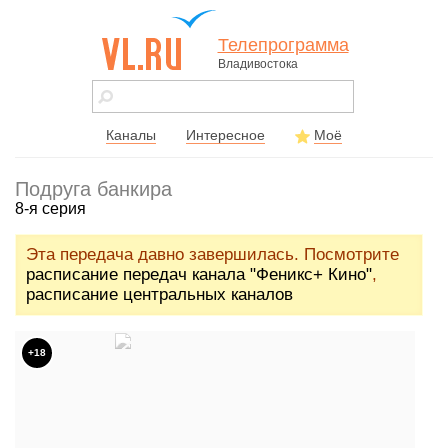
Телепрограмма
Владивостока
vl.ru - сайт
города
Владивостока
Каналы
Интересное
Моё
Подруга банкира
8-я серия
Эта передача давно завершилась. Посмотрите
расписание передач канала "Феникс+ Кино"
,
расписание центральных каналов
+18