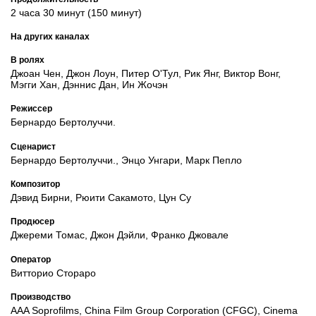
2 часа 30 минут (150 минут)
На других каналах
В ролях
Джоан Чен, Джон Лоун, Питер О'Тул, Рик Янг, Виктор Вонг,
Мэгги Хан, Дэннис Дан, Ин Жочэн
Режиссер
Бернардо Бертолуччи.
Сценарист
Бернардо Бертолуччи., Энцо Унгари, Марк Пепло
Композитор
Дэвид Бирни, Рюити Сакамото, Цун Су
Продюсер
Джереми Томас, Джон Дэйли, Франко Джовале
Оператор
Витторио Стораро
Производство
AAA Soprofilms, China Film Group Corporation (CFGC), Cinema