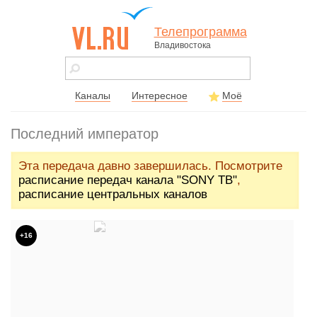
Телепрограмма
Владивостока
vl.ru - сайт
города
Владивостока
Каналы
Интересное
Моё
Последний император
Эта передача давно завершилась. Посмотрите
расписание передач канала "SONY ТВ"
,
расписание центральных каналов
+16