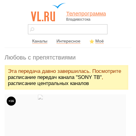
Телепрограмма
Владивостока
vl.ru - сайт
города
Владивостока
Каналы
Интересное
Моё
Любовь с препятствиями
Эта передача давно завершилась. Посмотрите
расписание передач канала "SONY ТВ"
,
расписание центральных каналов
+16