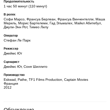
Продолжительность
1 час 50 минут (110 минут)
В ролях
Софи Марсо, Франсуа Берлеан, Франсуа Винчентелли, Маша
Мериль, Морис Бартелеми, Гад Эльмалех, Майкл Абитебул,
Джули-Энн Рот, Тимео Лилу
Оператор
Стефан Ле Парк
Режиссер
Джеймс Ют
Сценарист
Джеймс Ют, Соня Шиллито
Производство
Eskwad, Pathe, TF1 Films Production, Captain Movies
Франция
2012
Обсуждение