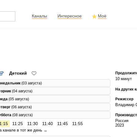
Каналы
Интересное
Моё
Детский
Продолжит
10 минут
онедельник
(03 августа)
На других 
торник
(04 августа)
Режиссер
реда
(05 августа)
Владимир 
етверг
(06 августа)
уббота
(08 августа)
Производст
Россия
1:15
11:25
11:30
11:40
11:45
11:55
2023
а канале в тот же день →