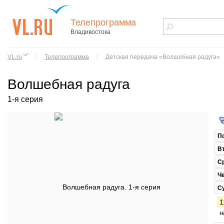
Телепрограмма
Владивостока
vl.ru - сайт
города
VL.ru
/
Телепрограмма
/
Детская передача «Волшебная радуга»
Владивостока
Волшебная радуга
1-я серия
П
В
С
Ч
С
1
н