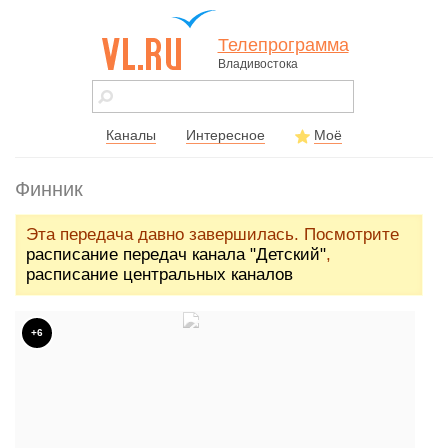
Телепрограмма
Владивостока
vl.ru - сайт
города
Владивостока
Каналы
Интересное
Моё
Финник
Эта передача давно завершилась. Посмотрите
расписание передач канала "Детский"
,
расписание центральных каналов
+6