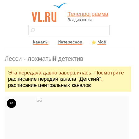
Телепрограмма
Владивостока
vl.ru - сайт
города
Владивостока
Каналы
Интересное
Моё
Лесси - лохматый детектив
Эта передача давно завершилась. Посмотрите
расписание передач канала "Детский"
,
расписание центральных каналов
+6