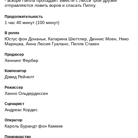
- вскоре Пиппа пропадает. Вместе с Лесси трое друзей
отправляются ловить воров и спасать Пиппу.
Продолжительность
1 час 40 минут (100 минут)
В ролях
Юстус фон Донаньи, Катарина Шюттлер, Деннис Моен, Нико
Маришка, Анна Люсия Гуалано, Пелле Стакен
Продюсер
Хеннинг Фербер
Композитор
Дэвид Рейчелт
Режиссер
Ханно Ольдердиссен
Сценарист
Андреас Кордес
Оператор
Кароль Бурандт фон Камеке
Производство