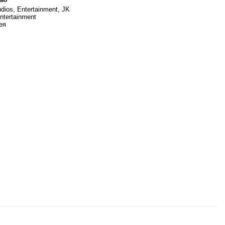
ios, Entertainment, JK
Entertainment
ея