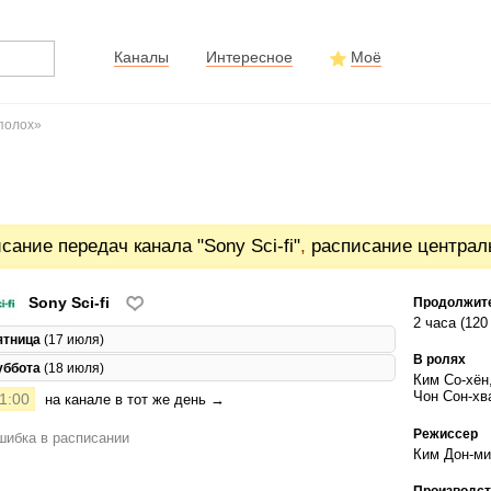
Каналы
Интересное
Моё
полох»
сание передач канала "Sony Sci-fi"
,
расписание централ
Sony Sci-fi
Продолжит
2 часа (120
ятница
(17 июля)
В ролях
уббота
(18 июля)
Ким Со-хён
Чон Сон-хв
1:00
на канале в тот же день →
Режиссер
ибка в расписании
Ким Дон-ми
Производст