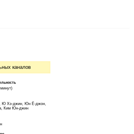
ьных каналов
ельность
 минут)
, Ю Хэ-джин, Юн Ё-джон,
а, Ким Юн-джин
н
во