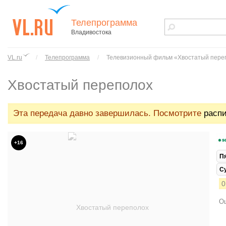
Телепрограмма
Владивостока
vl.ru - сайт
города
VL.ru
/
Телепрограмма
/
Телевизионный фильм «Хвостатый пере
Владивостока
Хвостатый переполох
Эта передача давно завершилась. Посмотрите
распи
+16
П
С
0
Ош