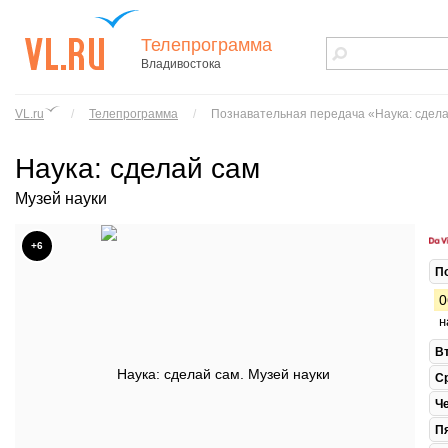
Телепрограмма
Владивостока
vl.ru - сайт
города
VL.ru
/
Телепрограмма
/
Познавательная передача «Наука: сдел
Владивостока
Наука: сделай сам
Музей науки
+6
П
0
н
В
С
Ч
П