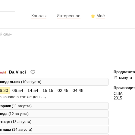
Каналы
Интересное
Моё
ай сам»
Da Vinci
Продолжит
21 минута
онедельник
(10 августа)
Производст
6:30
06:54
14:54
15:15
02:45
04:48
США
а канале в тот же день →
2015
торник
(11 августа)
реда
(12 августа)
етверг
(13 августа)
ятница
(14 августа)