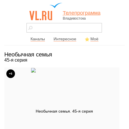
Телепрограмма
Владивостока
vl.ru - сайт
города
Владивостока
Каналы
Интересное
Моё
Необычная семья
45-я серия
+6