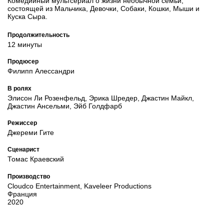
Комедийный мультсериал о жизни необычной семьи,
состоящей из Мальчика, Девочки, Собаки, Кошки, Мыши и
Куска Сыра.
Продолжительность
12 минуты
Продюсер
Филипп Алессандри
В ролях
Элисон Ли Розенфельд, Эрика Шредер, Джастин Майкл,
Джастин Ансельми, Эйб Голдфарб
Режиссер
Джереми Гите
Сценарист
Томас Краевский
Производство
Cloudco Entertainment, Kaveleer Productions
Франция
2020