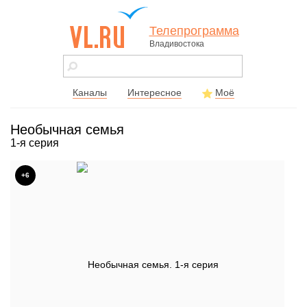
Телепрограмма
Владивостока
vl.ru - сайт
города
Владивостока
Каналы
Интересное
Моё
Необычная семья
1-я серия
+6