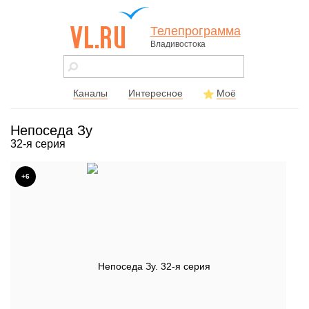
Телепрограмма
Владивостока
vl.ru - сайт
города
Владивостока
Каналы
Интересное
Моё
Непоседа Зу
32-я серия
+6