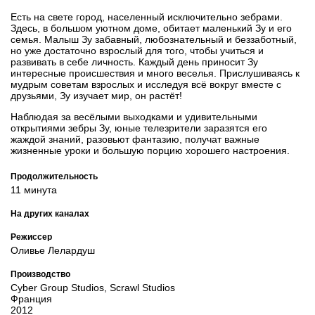
Есть на свете город, населенный исключительно зебрами.
Здесь, в большом уютном доме, обитает маленький Зу и его
семья. Малыш Зу забавный, любознательный и беззаботный,
но уже достаточно взрослый для того, чтобы учиться и
развивать в себе личность. Каждый день приносит Зу
интересные происшествия и много веселья. Прислушиваясь к
мудрым советам взрослых и исследуя всё вокруг вместе с
друзьями, Зу изучает мир, он растёт!
Наблюдая за весёлыми выходками и удивительными
открытиями зебры Зу, юные телезрители заразятся его
жаждой знаний, разовьют фантазию, получат важные
жизненные уроки и большую порцию хорошего настроения.
Продолжительность
11 минута
На других каналах
Режиссер
Оливье Лелардуш
Производство
Cyber Group Studios, Scrawl Studios
Франция
2012