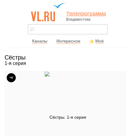
Телепрограмма
Владивостока
vl.ru - сайт
города
Владивостока
Каналы
Интересное
Моё
Сёстры
1-я серия
+6