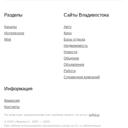
Разделы
Сайты Владивостока
Каналы
Авто
Интересное
Кино
Моё
Базы отдыха
Недвижимость
Новости
Общение
Объявления
Работа
Справочник компаний
Информация
Вакансии
Контакты
По вопросам, предложениям или ошибкам пишите на почту:
tv@vl.ru
© ООО «Фарпост», 1997 — 2026
При любом использовании материалов ссылка на VL.ru обязательна.