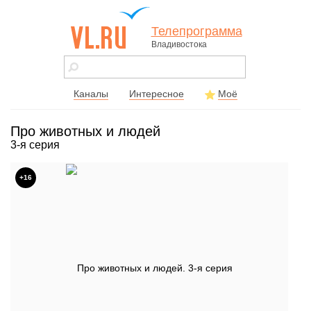
Телепрограмма
Владивостока
vl.ru - сайт
города
Владивостока
Каналы
Интересное
Моё
Про животных и людей
3-я серия
+16