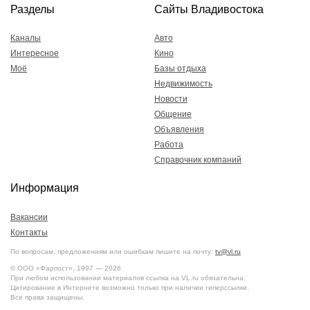
Разделы
Сайты Владивостока
Каналы
Авто
Интересное
Кино
Моё
Базы отдыха
Недвижимость
Новости
Общение
Объявления
Работа
Справочник компаний
Информация
Вакансии
Контакты
По вопросам, предложениям или ошибкам пишите на почту:
tv@vl.ru
© ООО «Фарпост», 1997 — 2026
При любом использовании материалов ссылка на VL.ru обязательна.
Цитирование в Интернете возможно только при наличии гиперссылки.
Все права защищены.